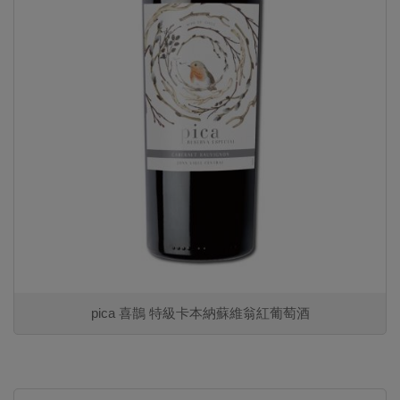
pica 喜鵲 特級卡本納蘇維翁紅葡萄酒