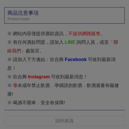
商品注意事項
Product Notes
※ 網站內容僅提供酒款資訊，
不提供網路販售
。
※ 有任何酒款問題，請加入
LINE
詢問人員，或至「
聯
絡我們
」處留言。
※ 請加入下方連結：欣合興
Facebook
可收到最新消
息！
※ 欣合興
I
nstagram
可收到最新消息！
※
🔞
未成年禁止飲酒．孕婦請勿飲酒．飲酒過量有礙健
康!
※ 喝酒不開車．安全有保障!
回列表頁