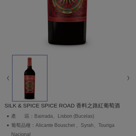
SILK & SPICE SPICE ROAD 香料之路紅葡萄酒
產 區：Bairrada、Lisbon (Bucelas)
葡萄品種：Alicante Bouschet 、Syrah、Touriga
Nacional