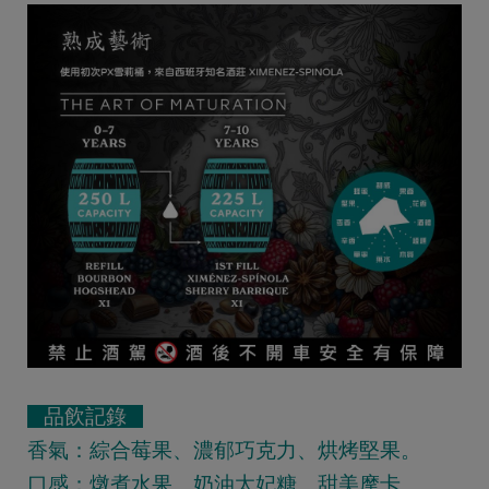
品飲記錄
香氣：綜合莓果、濃郁巧克力、烘烤堅果。
口感：燉煮水果、奶油太妃糖、甜美摩卡。