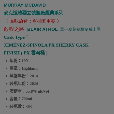
MURRAY MCDAVID
麥克道維獨立裝瓶廠經典系列
《 品味旅途：單桶五重奏 》
啟程之路
BLAIR ATHOL
單一麥芽蘇格蘭威士忌
Cask Type：
XIMÉNEZ-SPINOLA PX SHERRY CASK
FINISH
(
PX 雪莉桶
)
年份
：
10
Y
產區
：
Highland
蒸餾年份
：
2014
裝瓶年份
：
2024
酒精
度
：
55.8
%
alc/vol
容量
：
700ml
裝瓶數
：
303