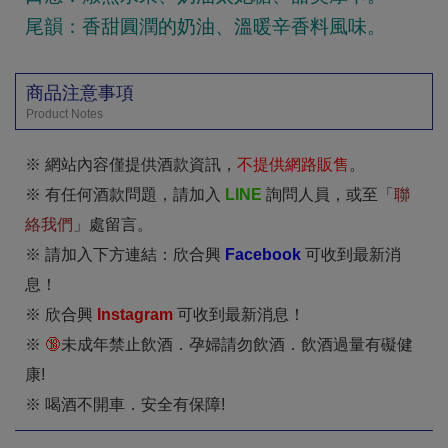
尾韻：香甜圓潤的奶油、溫暖辛香料風味。
商品注意事項
Product Notes
※ 網站內容僅提供酒款資訊，
不提供網路販售
。
※ 有任何酒款問題，請加入
LINE
詢問人員，或至「
聯
絡我們
」處留言。
※ 請加入下方連結：欣合興
Facebook
可收到最新消
息！
※ 欣合興
I
nstagram
可收到最新消息！
※
🔞
未成年禁止飲酒．孕婦請勿飲酒．飲酒過量有礙健
康!
※ 喝酒不開車．安全有保障!