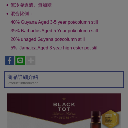
無冷凝過濾、無加糖
混合比例：
40%
Guyana Aged
3-5 year pot/column still
35% Barbados Aged 5 Year pot/column still
20% unaged Guyana pot/column still
5% Jamaica Aged 3 year high ester pot still
商品詳細介紹
Product Introduction