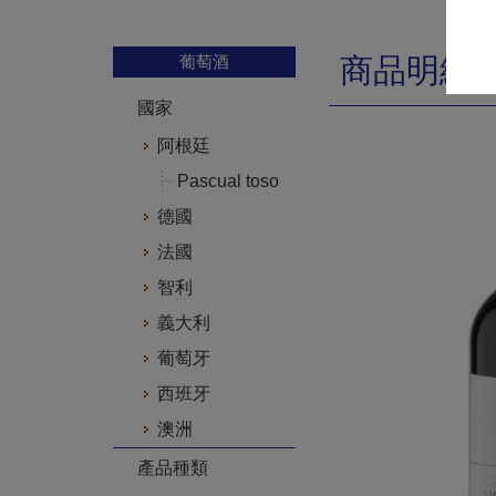
葡萄酒
商品明細
國家
阿根廷
Pascual toso
德國
法國
智利
義大利
葡萄牙
西班牙
澳洲
產品種類