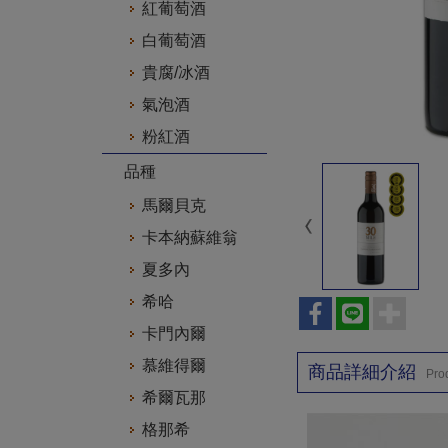
紅葡萄酒
白葡萄酒
貴腐/冰酒
氣泡酒
粉紅酒
品種
馬爾貝克
卡本納蘇維翁
夏多內
希哈
卡門內爾
慕維得爾
商品詳細介紹
Prod
希爾瓦那
格那希