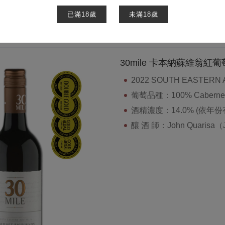
已滿18歲
未滿18歲
商品櫥窗
葡萄酒
30mile 卡本納蘇維翁紅
2022 SOUTH EASTERN 
葡萄品種：100% Cabernet 
酒精濃度：14.0% (依年
釀 酒 師：John Quarisa（