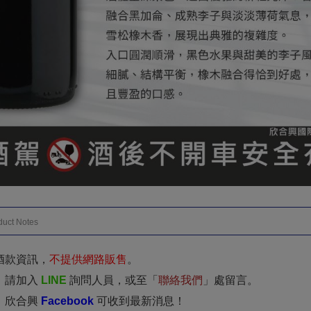
duct Notes
酒款資訊，
不提供網路販售
。
，請加入
LINE
詢問人員，或至「
聯絡我們
」處留言。
：欣合興
Facebook
可收到最新消息！