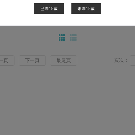
已滿18歲
未滿18歲
商品櫥窗
列表
頁次：
一頁
下一頁
最尾頁