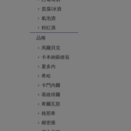
貴腐/冰酒
氣泡酒
粉紅酒
品種
馬爾貝克
卡本納蘇維翁
夏多內
希哈
卡門內爾
慕維得爾
希爾瓦那
格那希
榭密雍