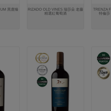
MIUM 黑鹿臻
RIZADO OLD VINES 瑞莎朵 老藤
TRENZA 
酒
精選紅葡萄酒
特倫莎