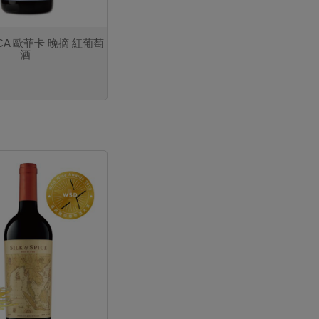
ICA 歐菲卡 晚摘 紅葡萄
酒