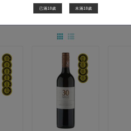
已滿18歲
未滿18歲
商品櫥窗
葡萄酒
列表