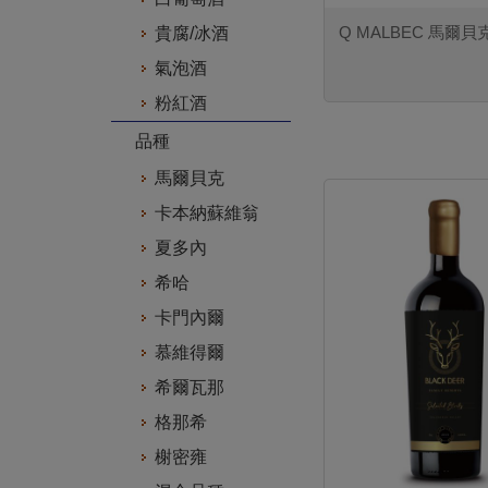
Q MALBEC 馬爾
貴腐/冰酒
氣泡酒
粉紅酒
品種
馬爾貝克
卡本納蘇維翁
夏多內
希哈
卡門內爾
慕維得爾
希爾瓦那
格那希
榭密雍