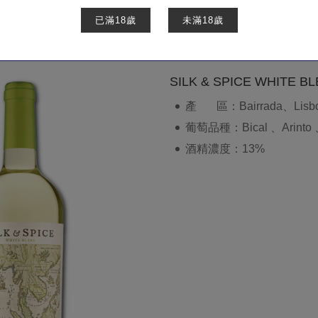
已滿18歲
未滿18歲
商
SILK & SPICE WHITE
產 區：Bairrada、Lisbon
葡萄品種：Bical 、Arinto 、
酒精濃度：13%