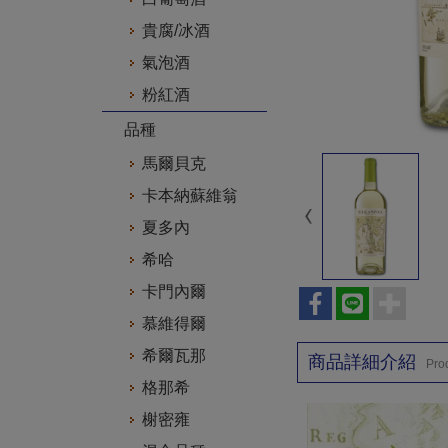
貴腐/冰酒
氣泡酒
粉紅酒
品種
馬爾貝克
卡本納蘇維翁
夏多內
希哈
卡門內爾
慕維得爾
希爾瓦那
商品詳細介紹
Prod
格那希
榭密雍