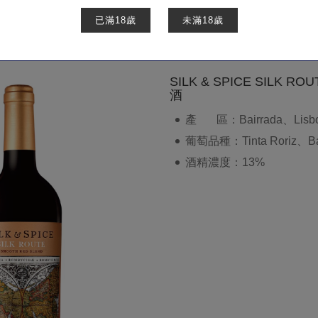
已滿18歲
未滿18歲
商品櫥窗
葡萄酒
SILK & SPICE SILK 
酒
產 區：Bairrada、Lisbon
葡萄品種：Tinta Roriz、Ba
酒精濃度：13%