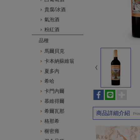
貴腐/冰酒
氣泡酒
粉紅酒
品種
馬爾貝克
卡本納蘇維翁
夏多內
希哈
卡門內爾
慕維得爾
希爾瓦那
商品詳細介紹
Prod
格那希
榭密雍