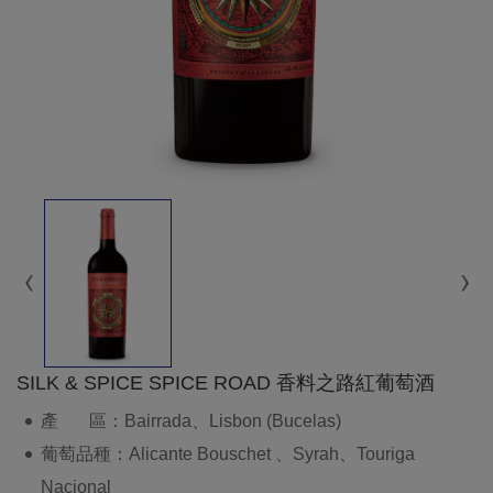
SILK & SPICE SPICE ROAD 香料之路紅葡萄酒
產 區：Bairrada、Lisbon (Bucelas)
葡萄品種：Alicante Bouschet 、Syrah、Touriga
Nacional