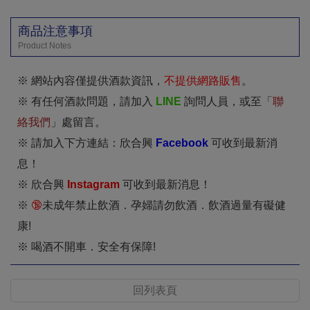
商品注意事項
Product Notes
※ 網站內容僅提供酒款資訊，
不提供網路販售
。
※ 有任何酒款問題，請加入
LINE
詢問人員，或至「
聯
絡我們
」處留言。
※ 請加入下方連結：欣合興
Facebook
可收到最新消
息！
※ 欣合興
I
nstagram
可收到最新消息！
※
🔞
未成年禁止飲酒．孕婦請勿飲酒．飲酒過量有礙健
康!
※ 喝酒不開車．安全有保障!
回列表頁